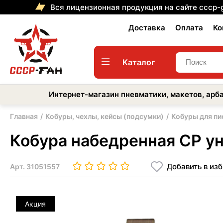
Вся лицензионная продукция на сайте cccp-
Доставка
Оплата
Ко
Каталог
Интернет-магазин пневматики, макетов, арба
Главная
Кобуры, чехлы, кейсы (подсумки)
Кобуры для пи
Кобура набедренная CP у
Добавить в из
Арт.
31051557
Акция