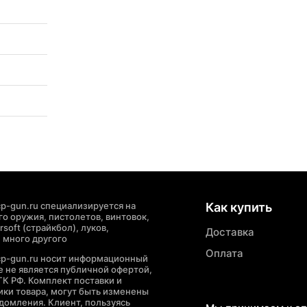
p-gun.ru специализируется на
Как купить
о оружия, пистолетов, винтовок,
soft (страйкбол), луков,
Доставка
 много другого
Оплата
cp-gun.ru носит информационный
де не является публичной офертой,
ГК РФ. Комплект поставки и
ики товара, могут быть изменены
домления. Клиент, пользуясь