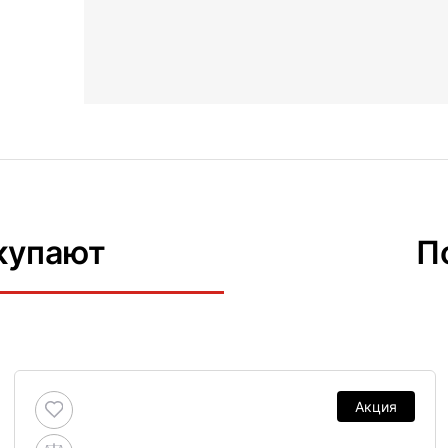
купают
П
Акция