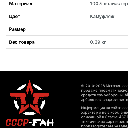
Материал
100% полиэстер
Цвет
Камуфляж
Размер
Вес товара
0.39 кг
© 2010-2026 Магазин ccc
продаже пневматическог
средств самообороны, Air
арбалетов, снаряжения и
Информация на сайте cc
характер и не в коем ви
описанной в Статье 437 
технические харктерист
производителем без уве