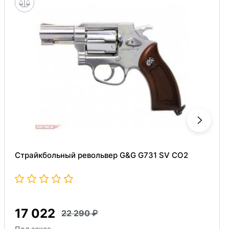
Страйкбольный револьвер G&G G731 SV CO2
17 022
22 290
Под заказ