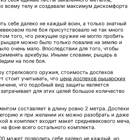
о всему телу и создавали максимум дискомфорта
ь себе далеко не каждый воин, а только знатный
евековом поле боя присутствовало не так много
том того, что режущее оружие не могло пробить
я рыцаря можно было только повалив на землю и
ыло очень мало. Впоследствии для того, чтобы
применять аркебузы. Иными словами, рыцарь в
едим на поле боя.
эру стрелкового оружия, стоимость доспехов
ут стоит учитывать, что
цена доспехов рыцарских
ричине, что подобный вид защиты является
 затрачивает для этих целей большое количество
ентом составляет в длину ровно 2 метра. Доспехи
егорию и при желании их можно разобрать и даже
кой в комплект входит макет средневекового меча,
на фоне всего остального комплекта.
00
может позволить себе далеко не каждый, но