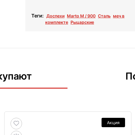
Теги:
Доспехи
Marto M / 900
Cталь
меч в
комплекте
Рыцарские
купают
П
Акция