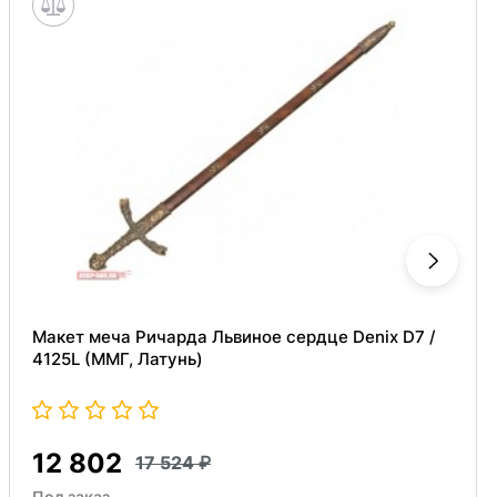
Макет меча Ричарда Львиное сердце Denix D7 /
4125L (ММГ, Латунь)
12 802
17 524
Под заказ