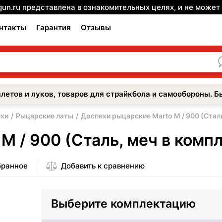
gun.ru представлена в ознакомительных целях, и не може
нтакты
Гарантия
Отзывы
летов и луков, товаров для страйкбола и самообороны. Б
ехи
Рыцарские латы
Доспехи рыцарские Marto M / 900 (Cталь
M / 900 (Cталь, меч в комп
бранное
Добавить к сравнению
Выберите комплектацию