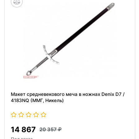
Макет средневекового меча в ножнах Denix D7 /
4183NQ (ММГ, Никель)
14 867
20 357
Под заказ