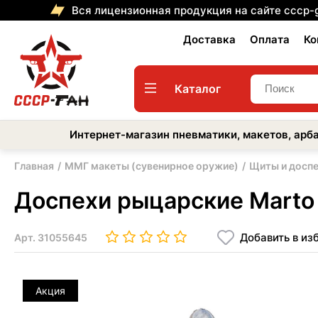
Вся лицензионная продукция на сайте cccp-
Доставка
Оплата
Ко
Каталог
Интернет-магазин пневматики, макетов, арба
Главная
ММГ макеты (сувенирное оружие)
Щиты и досп
Доспехи рыцарские Marto 
Добавить в из
Арт.
31055645
Акция