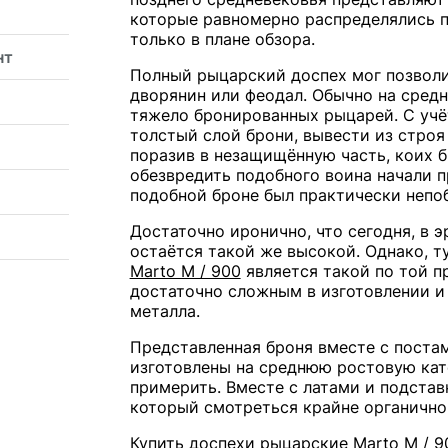
которые равномерно распределялись п
только в плане обзора.
нт
Полный рыцарский доспех мог позволит
дворянин или феодал. Обычно на средн
тяжело бронированных рыцарей. С учё
толстый слой брони, вывести из стро
поразив в незащищённую часть, коих б
обезвредить подобного воина начали 
подобной броне был практически непоб
Достаточно иронично, что сегодня, в 
остаётся такой же высокой. Однако, т
Marto M / 900
является такой по той п
достаточно сложным в изготовлении и
металла.
Представленная броня вместе с постам
изготовлены на среднюю ростовую кат
примерить. Вместе с латами и подстав
который смотреться крайне органично 
Купить доспехи рыцарские Marto M / 9