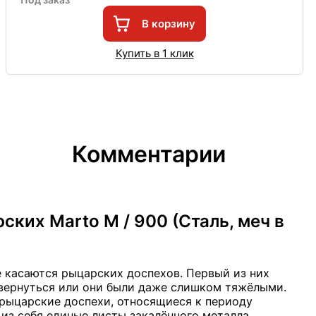
В корзину
Купить в 1 клик
Комментарии
ких Marto M / 900 (Cталь, меч в
 касаются рыцарских доспехов. Первый из них
звернуться или они были даже слишком тяжёлыми.
е рыцарские доспехи, относящиеся к периоду
из себя единые листы закалённого металла,