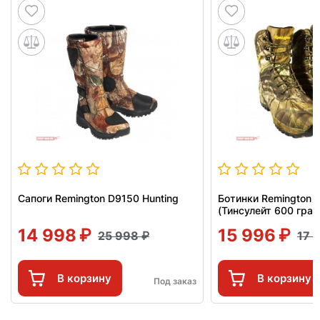
Сапоги Remington D9150 Hunting
Ботинки Remington 
(Тинсулейт 600 гра
14 998
15 996
25 998
17 
В корзину
В корзину
Под заказ