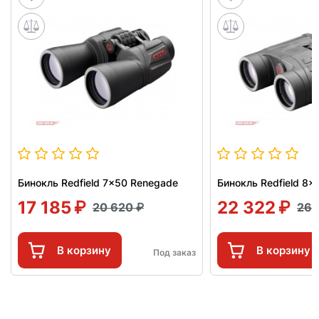
Бинокль Redfield 7x50 Renegade
Бинокль Redfield 8x
17 185
22 322
20 620
26 
В корзину
В корзину
Под заказ