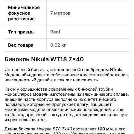
Минимальное
фокусное
7 метров
расстояние
Тип призмы
Roof
Вес товара
0.62 кг
Бинокль Nikula WT18 7x40
Интересный бинокль, изготовленный под брендом Nikula.
Модель объединяет в себе высокое качество изображения,
нестандартный дизайн, а так же надежность.
Как и у большинства современных биноклей трубки
монокуляров модели изготовлены из алюминиевого сплава.
Внешняя часть корпуса выполнена из синтетического
полимера, которые не пропускает влагу, защищает
механизмы модели от механических повреждений, а так
же благодаря своей фактуре не дает модели выскользнуть
из рук пользователя.
Длина бинокля
Никула ВТ8 7х40
составляет
160 мм
, а его
минимальная ширина -
130 мм
. Хочется отметить, что для