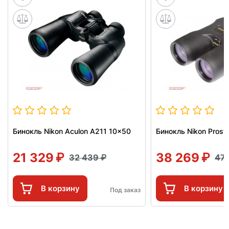
Бинокль Nikon Aculon A211 10x50
Бинокль Nikon Prost
21 329
38 269
32 439
47
В корзину
В корзину
Под заказ