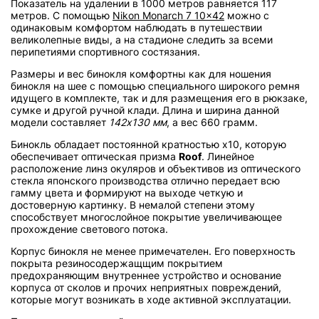
Показатель на удалении в 1000 метров равняется 117
метров. С помощью
Nikon Monarch 7 10x42
можно с
одинаковым комфортом наблюдать в путешествии
великолепные виды, а на стадионе следить за всеми
перипетиями спортивного состязания.
Размеры и вес бинокля комфортны как для ношения
бинокля на шее с помощью специального широкого ремня
идущего в комплекте, так и для размещения его в рюкзаке,
сумке и другой ручной клади. Длина и ширина данной
модели составляет
142х130 мм
, а вес 660 грамм.
Бинокль обладает постоянной кратностью х10, которую
обеспечивает оптическая призма
Roof
. Линейное
расположение линз окуляров и объективов из оптического
стекла японского производства отлично передает всю
гамму цвета и формируют на выходе четкую и
достоверную картинку. В немалой степени этому
способствует многослойное покрытие увеличивающее
прохождение светового потока.
Корпус бинокля не менее примечателен. Его поверхность
покрыта резиносодержащщим покрытием
предохраняющим внутреннее устройство и основание
корпуса от сколов и прочих неприятных повреждений,
которые могут возникать в ходе активной эксплуатации.