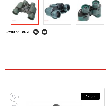
Следи за нами:
Акция