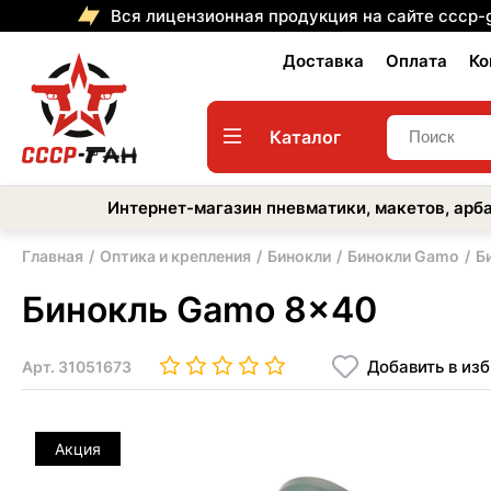
Вся лицензионная продукция на сайте cccp-
Доставка
Оплата
Ко
Каталог
Интернет-магазин пневматики, макетов, арба
Главная
Оптика и крепления
Бинокли
Бинокли Gamo
Б
Бинокль Gamo 8x40
Добавить в из
Арт.
31051673
Акция