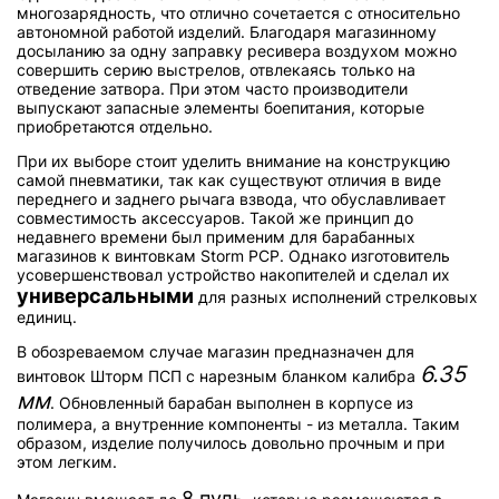
многозарядность, что отлично сочетается с относительно
автономной работой изделий. Благодаря магазинному
досыланию за одну заправку ресивера воздухом можно
совершить серию выстрелов, отвлекаясь только на
отведение затвора. При этом часто производители
выпускают запасные элементы боепитания, которые
приобретаются отдельно.
При их выборе стоит уделить внимание на конструкцию
самой пневматики, так как существуют отличия в виде
переднего и заднего рычага взвода, что обуславливает
совместимость аксессуаров. Такой же принцип до
недавнего времени был применим для барабанных
магазинов к винтовкам Storm PCP. Однако изготовитель
усовершенствовал устройство накопителей и сделал их
универсальными
для разных исполнений стрелковых
единиц.
В обозреваемом случае магазин предназначен для
6.35
винтовок Шторм ПСП с нарезным бланком калибра
мм
. Обновленный барабан выполнен в корпусе из
полимера, а внутренние компоненты - из металла. Таким
образом, изделие получилось довольно прочным и при
этом легким.
8 пуль