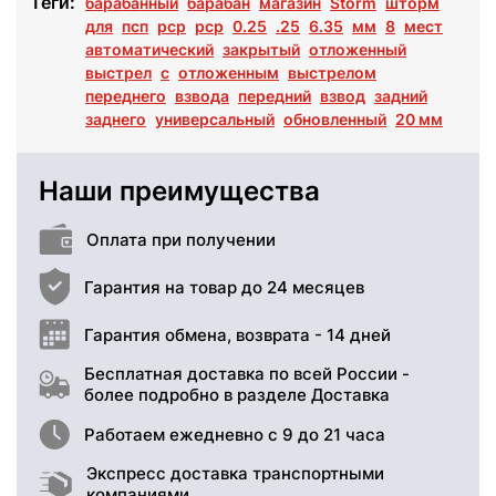
Теги:
барабанный
барабан
магазин
Storm
шторм
для
псп
рср
pcp
0.25
.25
6.35
мм
8
мест
автоматический
закрытый
отложенный
выстрел
с
отложенным
выстрелом
переднего
взвода
передний
взвод
задний
заднего
универсальный
обновленный
20 мм
Наши преимущества
Оплата при получении
Гарантия на товар до 24 месяцев
Гарантия обмена, возврата - 14 дней
Бесплатная доставка по всей России -
более подробно в разделе Доставка
Работаем ежедневно с 9 до 21 часа
Экспресс доставка транспортными
компаниями