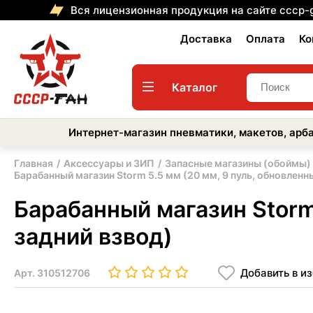
Вся лицензионная продукция на сайте cccp-
Доставка
Оплата
Ко
Каталог
Интернет-магазин пневматики, макетов, арба
Главная
Аксессуары и ЗИП
Запасные магазины (обоймы)
Барабанный магазин Storm 5.5 мм (20 мм, 9 пуль, обновленны
Барабанный магазин Storm 
задний взвод)
Добавить в и
Арт.
310512706