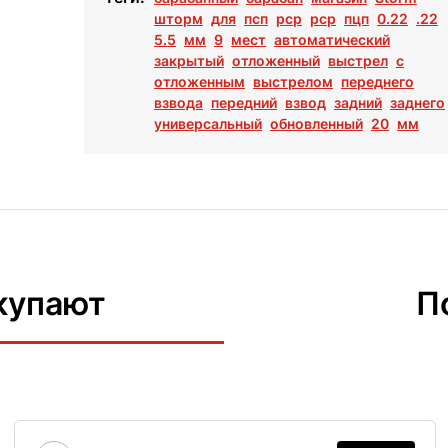
шторм
для
псп
рср
pcp
пцп
0.22
.22
5.5
мм
9
мест
автоматический
закрытый
отложенный
выстрел
с
отложенным
выстрелом
переднего
взвода
передний
взвод
задний
заднего
универсальный
обновленный
20
мм
купают
П