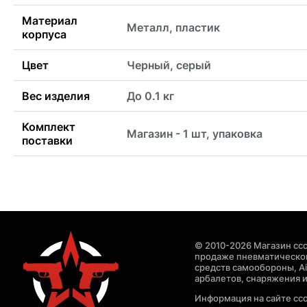
Материал
Металл, пластик
корпуса
Цвет
Черный, серый
Вес изделия
До 0.1 кг
Комплект
Магазин - 1 шт, упаковка
поставки
© 2010-2026 Магазин ccc
продаже пневматическог
средств самообороны, Air
арбалетов, снаряжения и
Информация на сайте cc