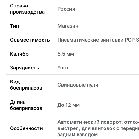
Страна
Россия
производства
Тип
Магазин
Совместимость
Пневматические винтовки PCP S
Калибр
5.5 мм
Зарядность
9 шт
Вид
Свинцовые пули
боеприпасов
Длина
До 12 мм
боеприпасов
Автоматический поворот, отло
Особенности
выстрел, для винтовок с передн
задним взводом