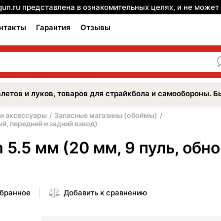
gun.ru представлена в ознакомительных целях, и не може
нтакты
Гарантия
Отзывы
летов и луков, товаров для страйкбола и самообороны. Б
 и аксессуары
Запасные магазины (обоймы)
й, передний и задний взвод)
5.5 мм (20 мм, 9 пуль, обн
збранное
Добавить к сравнению