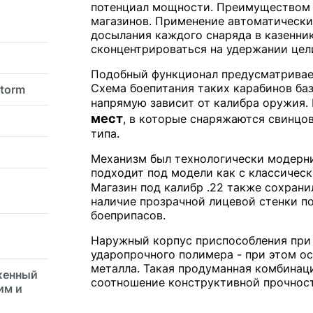
потенциал мощности. Преимуществом 
магазинов. Применение автоматически
досылания каждого снаряда в казенник
сконцентрироваться на удержании цел
Подобный функционал предусматривае
Схема боепитания таких карабинов ба
torm
напрямую зависит от калибра оружия. 
мест
, в которые снаряжаются свинцо
типа.
Механизм был технологически модерни
подходит под модели как с классическ
Магазин под калибр .22 также сохран
наличие прозрачной лицевой стенки п
боеприпасов.
Наружный корпус приспособления при
ударопрочного полимера - при этом о
металла. Такая продуманная комбинац
женный
соотношение конструктивной прочност
им и