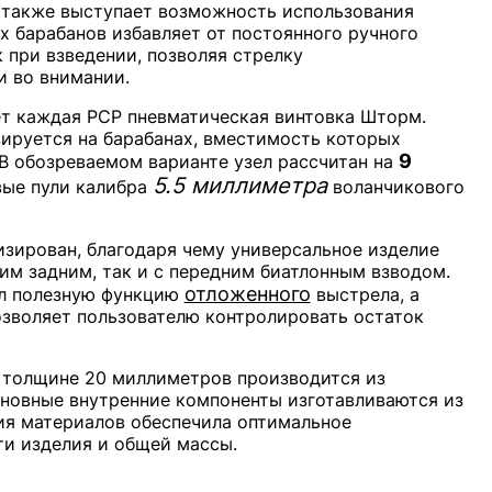
также выступает возможность использования
х барабанов избавляет от постоянного ручного
 при взведении, позволяя стрелку
и во внимании.
т каждая PCP пневматическая винтовка Шторм.
зируется на барабанах, вместимость которых
9
В обозреваемом варианте узел рассчитан на
5.5 миллиметра
вые пули калибра
воланчикового
зирован, благодаря чему универсальное изделие
им задним, так и с передним биатлонным взводом.
отложенного
ил полезную функцию
выстрела, а
озволяет пользователю контролировать остаток
 толщине 20 миллиметров производится из
сновные внутренние компоненты изготавливаются из
ия материалов обеспечила оптимальное
и изделия и общей массы.