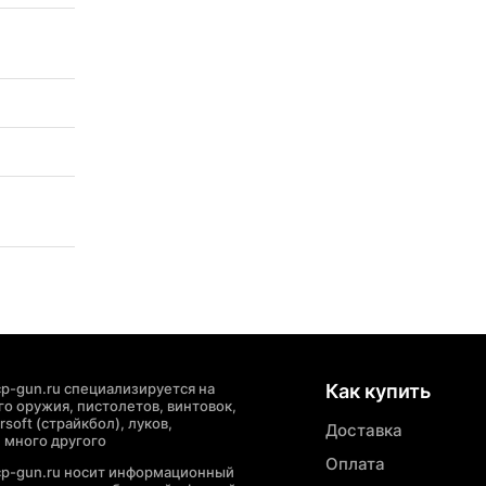
p-gun.ru специализируется на
Как купить
о оружия, пистолетов, винтовок,
soft (страйкбол), луков,
Доставка
 много другого
Оплата
cp-gun.ru носит информационный