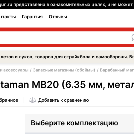
gun.ru представлена в ознакомительных целях, и не може
нтакты
Гарантия
Отзывы
летов и луков, товаров для страйкбола и самообороны. Б
 и аксессуары
Запасные магазины (обоймы)
Барабанный мага
taman MB20 (6.35 мм, метал
збранное
Добавить к сравнению
Выберите комплектацию