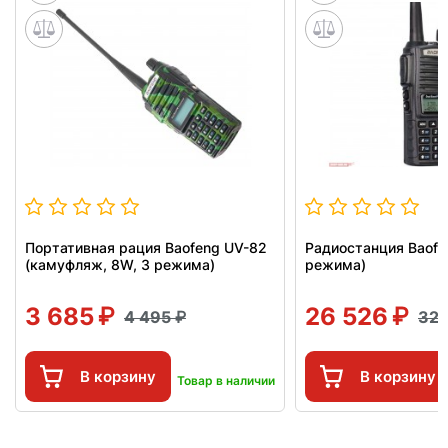
Портативная рация Baofeng UV-82
Радиостанция Baofe
(камуфляж, 8W, 3 режима)
режима)
3 685
26 526
4 495
32
В корзину
В корзину
Товар в наличии