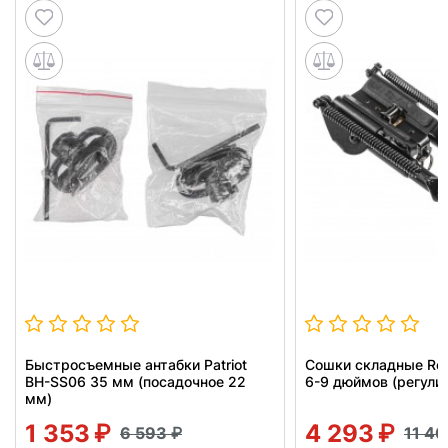
Быстросъемные антабки Patriot
Сошки складные Re
BH-SS06 35 мм (посадочное 22
6-9 дюймов (регули
мм)
1 353
4 293
6 593
11 4