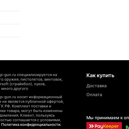
p-gun.ru специализируется на
Как купить
о оружия, пистолетов, винтовок,
soft (страйкбол), луков,
Доставка
 много другого
Оплата
cp-gun.ru носит информационный
де не является публичной офертой,
ГК РФ. Комплект поставки и
ики товара, могут быть изменены
домления. Клиент, пользуясь
Мы принимаем к оп
ностью соглашается с условиями,
е
Политика конфиденциальности.