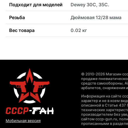
Подходит для моделей
Dewey 30C, 35C.
Резьба
Дюймовая 12/28 мама
Вес товара
0.02 кг
© 2010-2026 Магазин ccc
продаже пневматическог
средств самообороны, Air
арбалетов, снаряжения и
Информация на сайте cc
характер и не в коем ви
описанной в Статье 437 
технические харктерист
производителем без уве
сайтом cccp-gun.ru, пол
Мобильная версия
прописанными в раздел