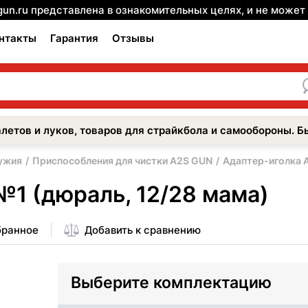
gun.ru представлена в ознакомительных целях, и не може
нтакты
Гарантия
Отзывы
летов и луков, товаров для страйкбола и самообороны. Б
ужия
Приспособления для чистки A2S GUN
Адаптер-иголка 
1 (дюраль, 12/28 мама)
бранное
Добавить к сравнению
Выберите комплектацию