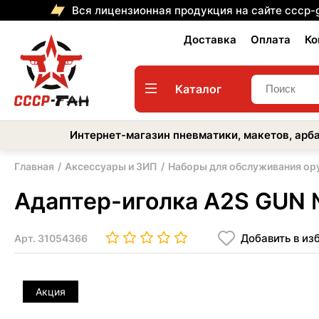
Вся лицензионная продукция на сайте cccp-
Доставка
Оплата
Ко
Каталог
Интернет-магазин пневматики, макетов, арба
Главная
Аксессуары и ЗИП
Наборы для обслуживания ор
Адаптер-иголка A2S GUN №
Добавить в из
Арт.
31054366
Акция