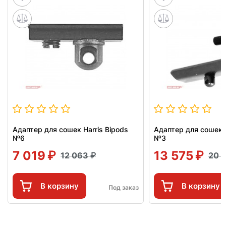
Адаптер для сошек Harris Bipods
Адаптер для сошек H
№6
№3
7 019
13 575
12 063
20 
В корзину
В корзину
Под заказ